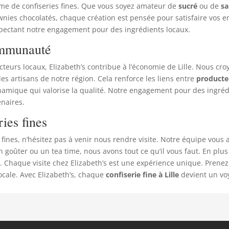
me de confiseries fines. Que vous soyez amateur de
sucré
ou de
sa
ownies chocolatés, chaque création est pensée pour satisfaire vos e
spectant notre engagement pour des ingrédients locaux.
communauté
ucteurs locaux, Elizabeth’s contribue à l’économie de Lille. Nous c
les artisans de notre région. Cela renforce les liens entre
producte
namique qui valorise la qualité. Notre engagement pour des ingré
enaires.
ies fines
 fines, n’hésitez pas à venir nous rendre visite. Notre équipe vous 
goûter ou un tea time, nous avons tout ce qu’il vous faut. En plus
s. Chaque visite chez Elizabeth’s est une expérience unique. Prene
ocale. Avec Elizabeth’s, chaque
confiserie fine à Lille
devient un voy